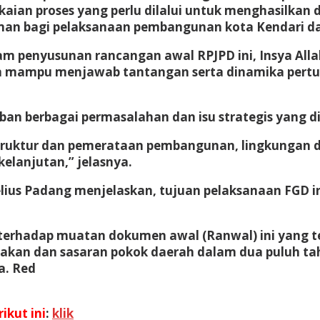
ngkaian proses yang perlu dilalui untuk menghasil
man bagi pelaksanaan pembangunan kota Kendari da
alam penyusunan rancangan awal RPJPD ini, Insya A
an mampu menjawab tantangan serta dinamika pert
n berbagai permasalahan dan isu strategis yang di
astruktur dan pemerataan pembangunan, lingkungan
elanjutan,” jelasnya.
lius Padang menjelaskan, tujuan pelaksanaan FGD in
erhadap muatan dokumen awal (Ranwal) ini yang tel
akan dan sasaran pokok daerah dalam dua puluh tahu
a. Red
ikut ini
:
klik