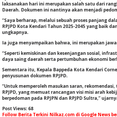
laksanakan hari ini merupakan salah satu dari ra
Daerah. Dokumen ini nantinya akan menjadi pedo
“Saya berharap, melalui sebuah proses panjang d
RPJPD Kota Kendari Tahun 2025-2045 yang baik d
ungkapnya.
Ia juga menyampaikan bahwa, ini merupakan jawaba
“Seperti kemiskinan dan kesenjangan sosial, infr
daya saing daerah serta pertumbuhan ekonomi berk
Sementara itu, Kepala Bappeda Kota Kendari Corne
penyusunan dokumen RPJPD.
“Untuk memperoleh masukan saran, rekomendasi, t
RPJPD, yang memuat rancangan visi misi arah kebij
berpedoman pada RPJPN dan RPJPD Sultra,” ujarny
Post Views:
68
Follow Berita Terkini Nilkaz.com di Google News ber