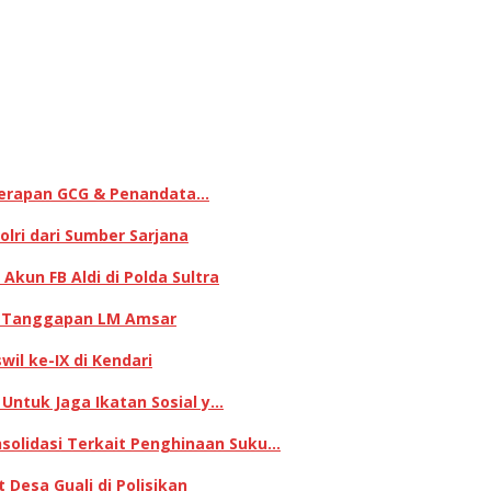
enerapan GCG & Penandata…
lri dari Sumber Sarjana
kun FB Aldi di Polda Sultra
ni Tanggapan LM Amsar
il ke-IX di Kendari
 Untuk Jaga Ikatan Sosial y…
olidasi Terkait Penghinaan Suku…
Desa Guali di Polisikan