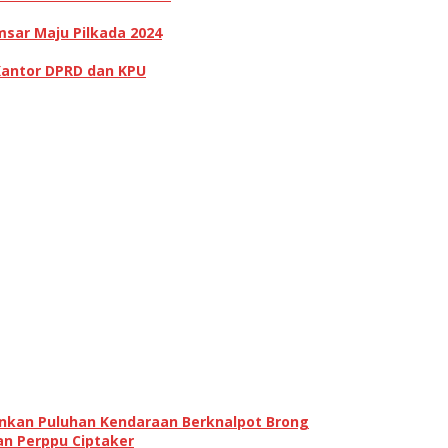
sar Maju Pilkada 2024
Kantor DPRD dan KPU
ankan Puluhan Kendaraan Berknalpot Brong
an Perppu Ciptaker