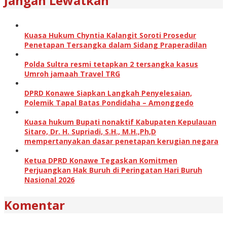
Jangan Lewatkan
Kuasa Hukum Chyntia Kalangit Soroti Prosedur
Penetapan Tersangka dalam Sidang Praperadilan
Polda Sultra resmi tetapkan 2 tersangka kasus
Umroh jamaah Travel TRG
DPRD Konawe Siapkan Langkah Penyelesaian,
Polemik Tapal Batas Pondidaha – Amonggedo
Kuasa hukum Bupati nonaktif Kabupaten Kepulauan
Sitaro, Dr. H. Supriadi, S.H., M.H.,Ph,D
mempertanyakan dasar penetapan kerugian negara
Ketua DPRD Konawe Tegaskan Komitmen
Perjuangkan Hak Buruh di Peringatan Hari Buruh
Nasional 2026
Komentar