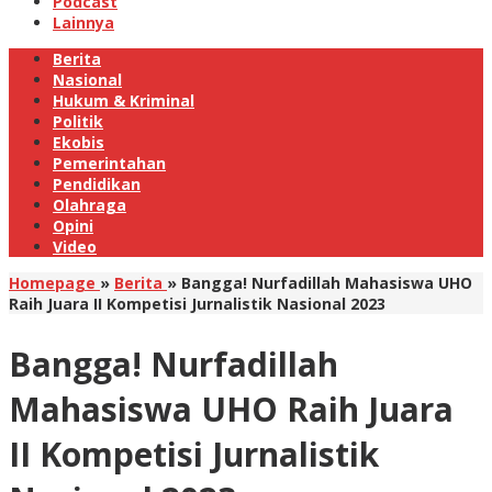
Podcast
Lainnya
Berita
Nasional
Hukum & Kriminal
Politik
Ekobis
Pemerintahan
Pendidikan
Olahraga
Opini
Video
Homepage
»
Berita
»
Bangga! Nurfadillah Mahasiswa UHO
Raih Juara II Kompetisi Jurnalistik Nasional 2023
Bangga! Nurfadillah
Mahasiswa UHO Raih Juara
II Kompetisi Jurnalistik