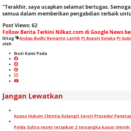
“Terakhir, saya ucapkan selamat bertugas. Semog
semua dalam memberikan pengabdian terbaik untuk 
Post Views:
62
Follow Berita Terkini Nilkaz.com di Google News ber
Ditag
Andap Budhi Revianto
Lantik
Pj Bupati Kolaka
Pj Gub
oleh
Ikuti Kami Pada
Jangan Lewatkan
Kuasa Hukum Chyntia Kalangit Soroti Prosedur Peneta
Polda Sultra resmi tetapkan 2 tersangka kasus Umroh