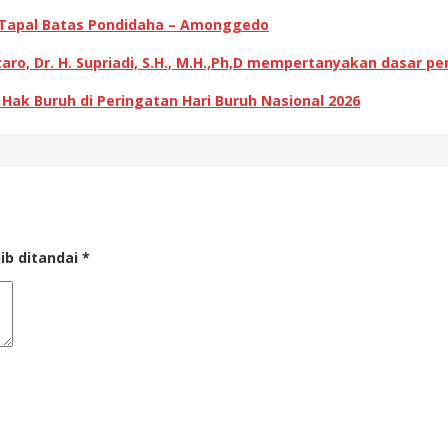
 Tapal Batas Pondidaha – Amonggedo
ro, Dr. H. Supriadi, S.H., M.H.,Ph,D mempertanyakan dasar p
k Buruh di Peringatan Hari Buruh Nasional 2026
ib ditandai
*