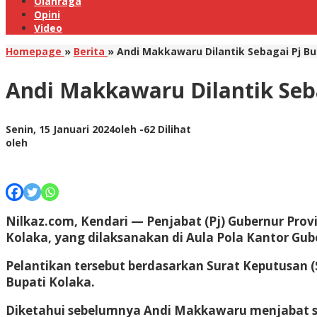
Olahraga
Opini
Video
Homepage
»
Berita
»
Andi Makkawaru Dilantik Sebagai Pj Bup
Andi Makkawaru Dilantik Sebag
Senin, 15 Januari 2024
oleh
-
62 Dilihat
oleh
Nilkaz.com, Kendari
— Penjabat (Pj) Gubernur Prov
Kolaka, yang dilaksanakan di Aula Pola Kantor Gube
Pelantikan tersebut berdasarkan Surat Keputusan 
Bupati Kolaka.
Diketahui sebelumnya Andi Makkawaru menjabat se