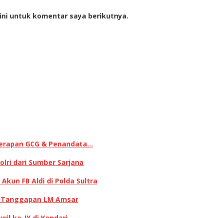
ini untuk komentar saya berikutnya.
enerapan GCG & Penandata…
lri dari Sumber Sarjana
kun FB Aldi di Polda Sultra
ni Tanggapan LM Amsar
il ke-IX di Kendari