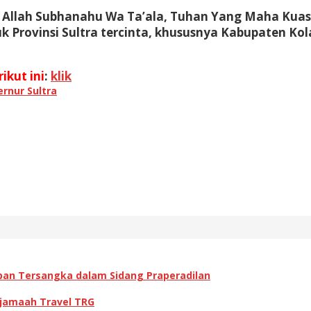
a Allah Subhanahu Wa Ta’ala, Tuhan Yang Maha Kuas
Provinsi Sultra tercinta, khususnya Kabupaten Kola
ikut ini
:
klik
ernur Sultra
pan Tersangka dalam Sidang Praperadilan
 jamaah Travel TRG