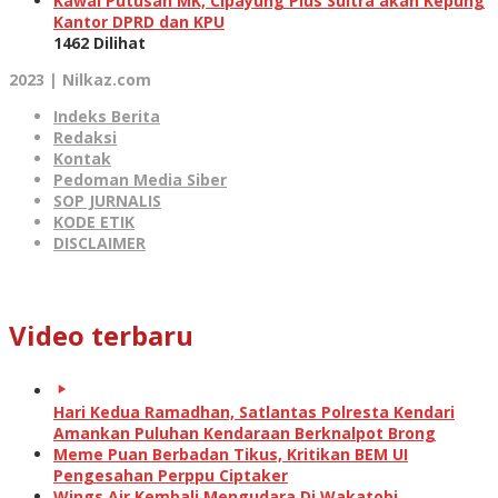
Kawal Putusan MK, Cipayung Plus Sultra akan Kepung
Kantor DPRD dan KPU
1462 Dilihat
2023 | Nilkaz.com
Indeks Berita
Redaksi
Kontak
Pedoman Media Siber
SOP JURNALIS
KODE ETIK
DISCLAIMER
Video terbaru
Hari Kedua Ramadhan, Satlantas Polresta Kendari
Amankan Puluhan Kendaraan Berknalpot Brong
Meme Puan Berbadan Tikus, Kritikan BEM UI
Pengesahan Perppu Ciptaker
Wings Air Kembali Mengudara Di Wakatobi