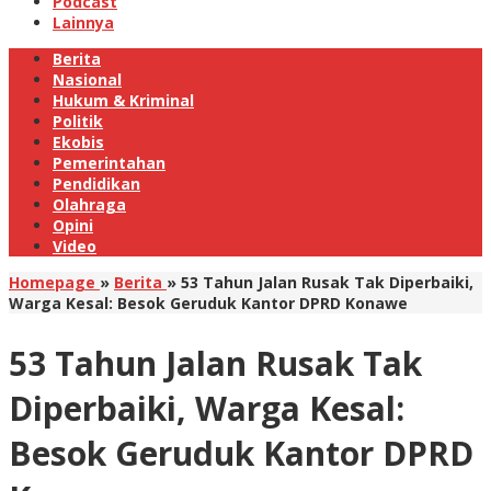
Podcast
Lainnya
Berita
Nasional
Hukum & Kriminal
Politik
Ekobis
Pemerintahan
Pendidikan
Olahraga
Opini
Video
Homepage
»
Berita
»
53 Tahun Jalan Rusak Tak Diperbaiki,
Warga Kesal: Besok Geruduk Kantor DPRD Konawe
53 Tahun Jalan Rusak Tak
Diperbaiki, Warga Kesal:
Besok Geruduk Kantor DPRD