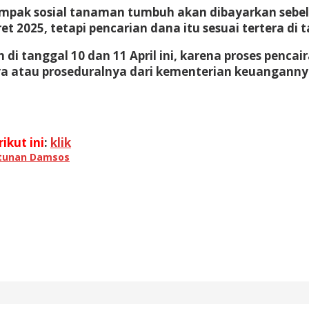
pak sosial tanaman tumbuh akan dibayarkan sebelu
2025, tetapi pencarian dana itu sesuai tertera di ta
di tanggal 10 dan 11 April ini, karena proses pencai
mnya atau proseduralnya dari kementerian keuanganny
ikut ini
:
klik
tunan Damsos