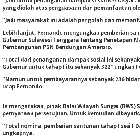
“Jadi untuk penanganan dampak sosial kemasyarak
yang diolah atas penguasaan dan pemanfaatan ole
”Jadi masyarakat ini adalah pengolah dan meman
Lebih lanjut, Fernando mengungkap pemberian sant
Gubernur Sulawesi Tenggara tentang Penetapan M
Pembangunan PSN Bendungan Ameroro.
“Total dari penanganan dampak sosial ini sebanya
Gubernur untuk tahap I itu sebanyak 322” ungkap 
“Namun untuk pembayarannya sebanyak 236 bidang 
ucap Fernando.
Ia mengatakan, pihak Balai Wilayah Sungai (BWS) 
pernyataan persetujuan. Untuk kemudian dibayark
“Total nominal pemberian santunan tahap I sesi I 
ungkapnya.