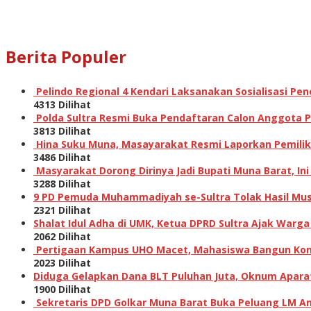
Berita Populer
Pelindo Regional 4 Kendari Laksanakan Sosialisasi P
4313 Dilihat
Polda Sultra Resmi Buka Pendaftaran Calon Anggota Po
3813 Dilihat
Hina Suku Muna, Masayarakat Resmi Laporkan Pemilik A
3486 Dilihat
Masyarakat Dorong Dirinya Jadi Bupati Muna Barat, I
3288 Dilihat
9 PD Pemuda Muhammadiyah se-Sultra Tolak Hasil Musw
2321 Dilihat
Shalat Idul Adha di UMK, Ketua DPRD Sultra Ajak Warga
2062 Dilihat
Pertigaan Kampus UHO Macet, Mahasiswa Bangun Kons
2023 Dilihat
Diduga Gelapkan Dana BLT Puluhan Juta, Oknum Aparat 
1900 Dilihat
Sekretaris DPD Golkar Muna Barat Buka Peluang LM Am