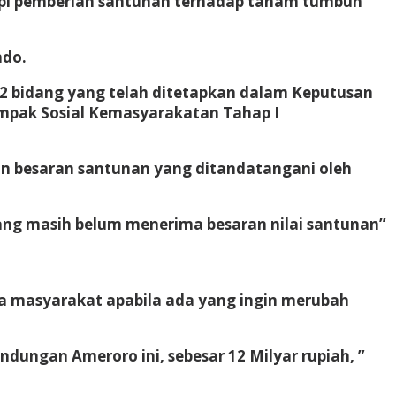
tapi pemberian santunan terhadap tanam tumbuh
ndo.
22 bidang yang telah ditetapkan dalam Keputusan
mpak Sosial Kemasyarakatan Tahap I
an besaran santunan yang ditandatangani oleh
ang masih belum menerima besaran nilai santunan”
da masyarakat apabila ada yang ingin merubah
dungan Ameroro ini, sebesar 12 Milyar rupiah, ”