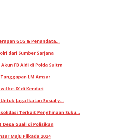
enerapan GCG & Penandata…
lri dari Sumber Sarjana
kun FB Aldi di Polda Sultra
ni Tanggapan LM Amsar
il ke-IX di Kendari
 Untuk Jaga Ikatan Sosial y…
olidasi Terkait Penghinaan Suku…
Desa Guali di Polisikan
sar Maju Pilkada 2024