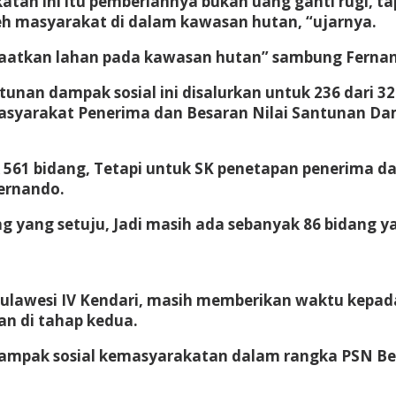
atan ini itu pemberiannya bukan uang ganti rugi, 
h masyarakat di dalam kawasan hutan, “ujarnya.
faatkan lahan pada kawasan hutan” sambung Ferna
unan dampak sosial ini disalurkan untuk 236 dari 3
asyarakat Penerima dan Besaran Nilai Santunan Da
k 561 bidang, Tetapi untuk SK penetapan penerima d
Fernando.
yang setuju, Jadi masih ada sebanyak 86 bidang y
Sulawesi IV Kendari, masih memberikan waktu kepa
an di tahap kedua.
Dampak sosial kemasyarakatan dalam rangka PSN Ben