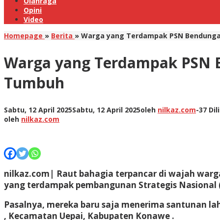
Olahraga
Opini
Video
Homepage
»
Berita
»
Warga yang Terdampak PSN Bendung
Warga yang Terdampak PSN 
Tumbuh
Sabtu, 12 April 2025
Sabtu, 12 April 2025
oleh
nilkaz.com
-
37 Dil
oleh
nilkaz.com
nilkaz.com| Raut bahagia terpancar di wajah warg
yang terdampak pembangunan Strategis Nasional 
Pasalnya, mereka baru saja menerima santunan la
, Kecamatan Uepai, Kabupaten Konawe .