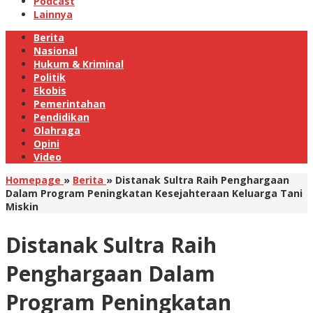
Podcast
Lainnya
Berita
Nasional
Hukum & Kriminal
Politik
Ekobis
Pemerintahan
Pendidikan
Olahraga
Opini
Video
Homepage
»
Berita
»
Distanak Sultra Raih Penghargaan
Dalam Program Peningkatan Kesejahteraan Keluarga Tani
Miskin
Distanak Sultra Raih
Penghargaan Dalam
Program Peningkatan