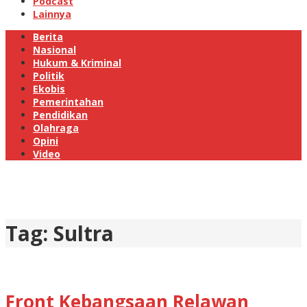
Podcast
Lainnya
Berita
Nasional
Hukum & Kriminal
Politik
Ekobis
Pemerintahan
Pendidikan
Olahraga
Opini
Video
Tag:
Sultra
Front Kebangsaan Relawan