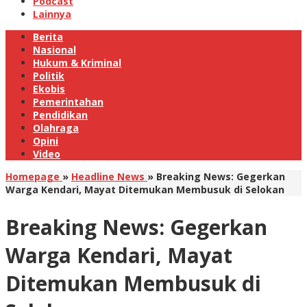
Podcast
Lainnya
Berita
Nasional
Hukum & Kriminal
Politik
Ekobis
Pemerintahan
Pendidikan
Olahraga
Opini
Video
Homepage
»
Headline News
»
Breaking News: Gegerkan
Warga Kendari, Mayat Ditemukan Membusuk di Selokan
Breaking News: Gegerkan
Warga Kendari, Mayat
Ditemukan Membusuk di