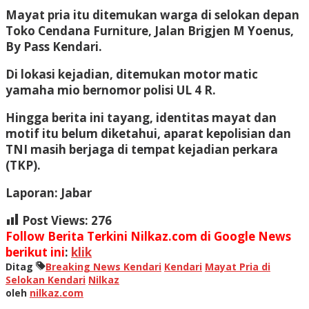
Mayat pria itu ditemukan warga di selokan depan
Toko Cendana Furniture, Jalan Brigjen M Yoenus,
By Pass Kendari.
Di lokasi kejadian, ditemukan motor matic
yamaha mio bernomor polisi UL 4 R.
Hingga berita ini tayang, identitas mayat dan
motif itu belum diketahui, aparat kepolisian dan
TNI masih berjaga di tempat kejadian perkara
(TKP).
Laporan: Jabar
Post Views:
276
Follow Berita Terkini Nilkaz.com di Google News
berikut ini
:
klik
Ditag
Breaking News Kendari
Kendari
Mayat Pria di
Selokan Kendari
Nilkaz
oleh
nilkaz.com