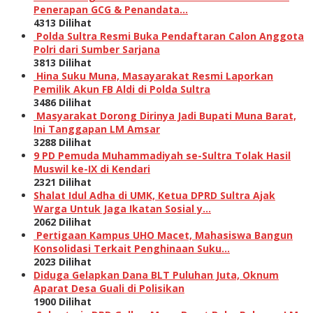
Penerapan GCG & Penandata…
4313 Dilihat
Polda Sultra Resmi Buka Pendaftaran Calon Anggota
Polri dari Sumber Sarjana
3813 Dilihat
Hina Suku Muna, Masayarakat Resmi Laporkan
Pemilik Akun FB Aldi di Polda Sultra
3486 Dilihat
Masyarakat Dorong Dirinya Jadi Bupati Muna Barat,
Ini Tanggapan LM Amsar
3288 Dilihat
9 PD Pemuda Muhammadiyah se-Sultra Tolak Hasil
Muswil ke-IX di Kendari
2321 Dilihat
Shalat Idul Adha di UMK, Ketua DPRD Sultra Ajak
Warga Untuk Jaga Ikatan Sosial y…
2062 Dilihat
Pertigaan Kampus UHO Macet, Mahasiswa Bangun
Konsolidasi Terkait Penghinaan Suku…
2023 Dilihat
Diduga Gelapkan Dana BLT Puluhan Juta, Oknum
Aparat Desa Guali di Polisikan
1900 Dilihat