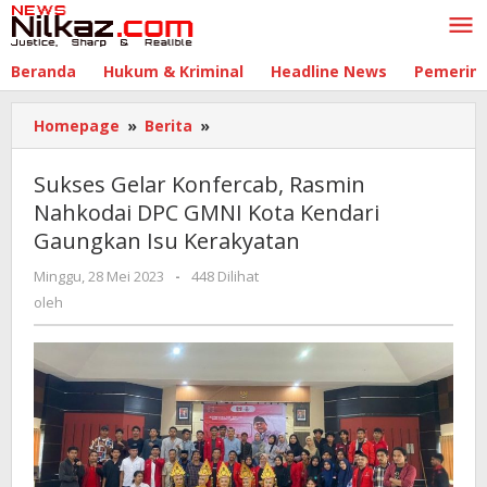
Lewati
ke
konten
Beranda
Hukum & Kriminal
Headline News
Pemerin
Homepage
»
Berita
»
Sukses
Gelar
Konfercab,
Sukses Gelar Konfercab, Rasmin
Rasmin
Nahkodai DPC GMNI Kota Kendari
Nahkodai
Gaungkan Isu Kerakyatan
DPC
GMNI
Minggu, 28 Mei 2023
oleh
-
448 Dilihat
Kota
oleh
Kendari
Gaungkan
Isu
Kerakyatan