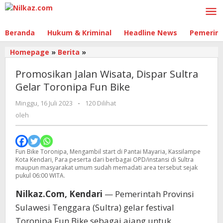
Lewati
ke
konten
Beranda
Hukum & Kriminal
Headline News
Pemerin
Homepage
»
Berita
»
Promosikan
Jalan
Promosikan Jalan Wisata, Dispar Sultra
Wisata,
Dispar
Gelar Toronipa Fun Bike
Sultra
Minggu, 16 Juli 2023
oleh
-
120 Dilihat
Gelar
Toronipa
oleh
Fun
Bike
Fun Bike Toronipa, Mengambil start di Pantai Mayaria, Kassilampe
Kota Kendari, Para peserta dari berbagai OPD/instansi di Sultra
maupun masyarakat umum sudah memadati area tersebut sejak
pukul 06:00 WITA.
Nilkaz.Com, Kendari
— Pemerintah Provinsi
Sulawesi Tenggara (Sultra) gelar festival
Toronipa Fun Bike sebagai ajang untuk