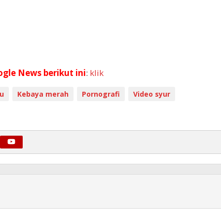
ogle News berikut ini
:
klik
au
Kebaya merah
Pornografi
Video syur