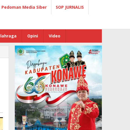
Pedoman Media Siber
SOP JURNALIS
lahraga
Opini
Video