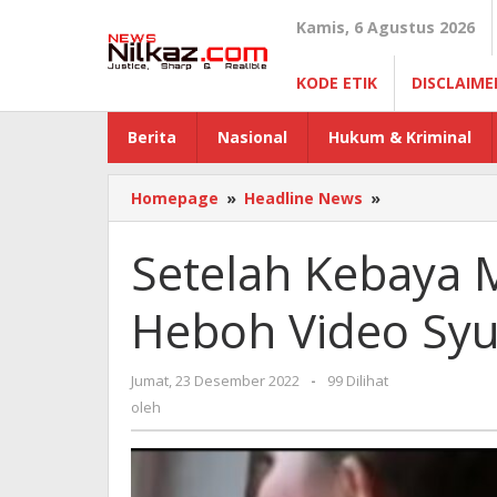
Lewati
Kamis, 6 Agustus 2026
ke
konten
KODE ETIK
DISCLAIME
Berita
Nasional
Hukum & Kriminal
Homepage
»
Headline News
»
Setelah
Kebaya
Merah,
Setelah Kebaya 
Jagat
Maya
Heboh Video Syu
Heboh
Video
Syur
Jumat, 23 Desember 2022
oleh
-
99 Dilihat
Kebaya
oleh
Hijau