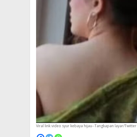
Viral link video syur kebaya hijau--Tangkapan layar/Twitter