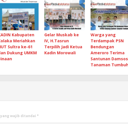
KADIN Kabupaten
Gelar Muskab ke
Warga yang
Kolaka Meriahkan
IV, H.Tasrun
Terdampak PSN
HUT Sultra ke-61
Terpilih Jadi Ketua
Bendungan
dan Dukung UMKM
Kadin Morowali
Ameroro Terima
Binaan
Santunan Damsos
Tanaman Tumbu
 yang wajib ditandai
*