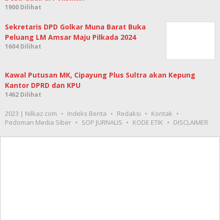
Sekretaris DPD Golkar Muna Barat Buka
Peluang LM Amsar Maju Pilkada 2024
1604 Dilihat
Kawal Putusan MK, Cipayung Plus Sultra akan Kepung
Kantor DPRD dan KPU
1462 Dilihat
2023 | Nilkaz.com
Indeks Berita
Redaksi
Kontak
Pedoman Media Siber
SOP JURNALIS
KODE ETIK
DISCLAIMER
Video terbaru
Meme Puan Berbadan
Hari Kedua Ramadhan,
Tikus, Kritikan BEM UI
Satlantas Polresta Kendari
Pengesahan Perppu
Amankan Puluhan
Ciptaker
Kendaraan Berknalpot
Brong