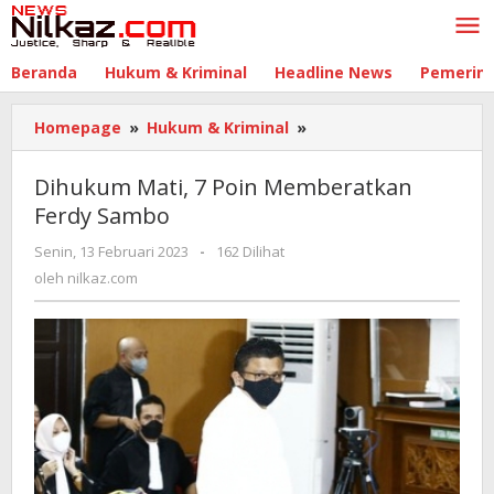
Lewati
ke
konten
Beranda
Hukum & Kriminal
Headline News
Pemerin
Homepage
»
Hukum & Kriminal
»
Dihukum
Mati,
7
Dihukum Mati, 7 Poin Memberatkan
Poin
Ferdy Sambo
Memberatkan
Ferdy
Senin, 13 Februari 2023
oleh
-
162 Dilihat
Sambo
nilkaz.com
oleh
nilkaz.com