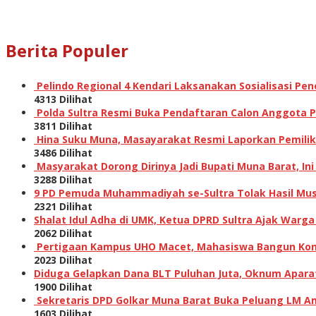
Berita Populer
Pelindo Regional 4 Kendari Laksanakan Sosialisasi P
4313 Dilihat
Polda Sultra Resmi Buka Pendaftaran Calon Anggota Po
3811 Dilihat
Hina Suku Muna, Masayarakat Resmi Laporkan Pemilik A
3486 Dilihat
Masyarakat Dorong Dirinya Jadi Bupati Muna Barat, I
3288 Dilihat
9 PD Pemuda Muhammadiyah se-Sultra Tolak Hasil Musw
2321 Dilihat
Shalat Idul Adha di UMK, Ketua DPRD Sultra Ajak Warga
2062 Dilihat
Pertigaan Kampus UHO Macet, Mahasiswa Bangun Kons
2023 Dilihat
Diduga Gelapkan Dana BLT Puluhan Juta, Oknum Aparat 
1900 Dilihat
Sekretaris DPD Golkar Muna Barat Buka Peluang LM Am
1603 Dilihat