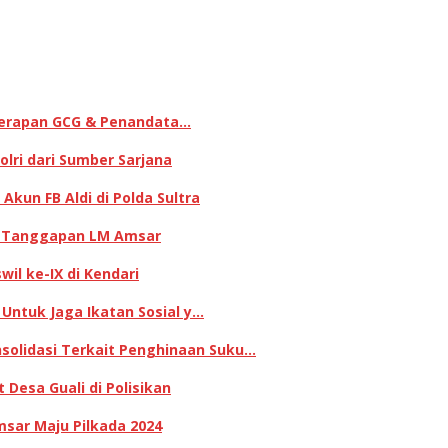
enerapan GCG & Penandata…
lri dari Sumber Sarjana
kun FB Aldi di Polda Sultra
ni Tanggapan LM Amsar
il ke-IX di Kendari
 Untuk Jaga Ikatan Sosial y…
olidasi Terkait Penghinaan Suku…
Desa Guali di Polisikan
sar Maju Pilkada 2024