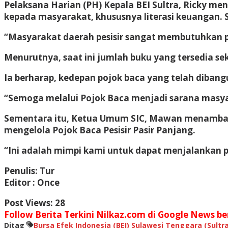
Pelaksana Harian (PH) Kepala BEI Sultra, Ricky me
kepada masyarakat, khususnya literasi keuangan. Se
“Masyarakat daerah pesisir sangat membutuhkan poj
Menurutnya, saat ini jumlah buku yang tersedia se
Ia berharap, kedepan pojok baca yang telah diban
“Semoga melalui Pojok Baca menjadi sarana masya
Sementara itu, Ketua Umum SIC, Mawan menambah
mengelola Pojok Baca Pesisir Pasir Panjang.
“Ini adalah mimpi kami untuk dapat menjalankan 
Penulis: Tur
Editor : Once
Post Views:
28
Follow Berita Terkini Nilkaz.com di Google News ber
Ditag
Bursa Efek Indonesia (BEI) Sulawesi Tenggara (Sultra