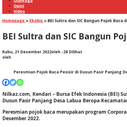
Olahraga
Opini
Video
Homepage
»
Ekobis
»
BEI Sultra dan SIC Bangun Pojok Baca d
BEI Sultra dan SIC Bangun Poj
Rabu, 21 Desember 2022
oleh
-
28 Dilihat
oleh
Peresmian Pojok Baca Pesisir di Dusun Pasir Panjang De
Nilkaz.com, Kendari –
Bursa Efek Indonesia (BEI) S
Dusun Pasir Panjang Desa Labua Beropa Kecamatan
Peresmian pojok baca merupakan program Corporate S
Desember 2022.