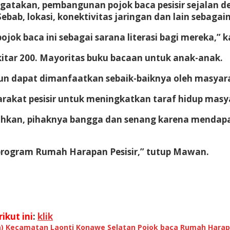
ngatakan, pembangunan pojok baca pesisir sejalan d
bab, lokasi, konektivitas jaringan dan lain sebagai
ok baca ini sebagai sarana literasi bagi mereka,” k
kitar 200. Mayoritas buku bacaan untuk anak-anak.
gun dapat dimanfaatkan sebaik-baiknya oleh masyara
rakat pesisir untuk meningkatkan taraf hidup mas
kan, pihaknya bangga dan senang karena mendapat
program Rumah Harapan Pesisir,” tutup Mawan.
ikut ini
:
klik
)
Kecamatan Laonti
Konawe Selatan
Pojok baca
Rumah Harapa