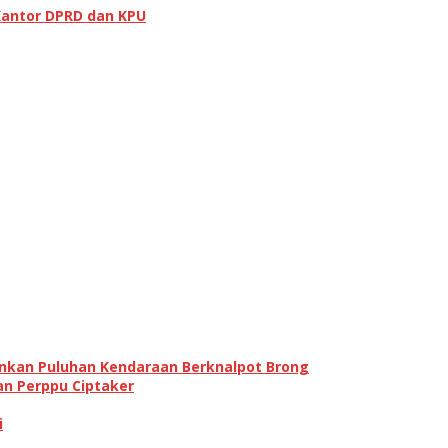
Kantor DPRD dan KPU
ankan Puluhan Kendaraan Berknalpot Brong
an Perppu Ciptaker
i