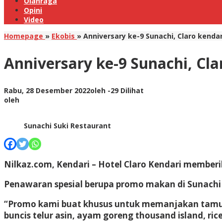
Olahraga
Opini
Video
Homepage
»
Ekobis
»
Anniversary ke-9 Sunachi, Claro kenda
Anniversary ke-9 Sunachi, Cl
Rabu, 28 Desember 2022
oleh
-
29 Dilihat
oleh
Sunachi Suki Restaurant
Nilkaz.com, Kendari –
Hotel Claro Kendari memberik
Penawaran spesial berupa promo makan di Sunachi 
“Promo kami buat khusus untuk memanjakan tamu-tam
buncis telur asin, ayam goreng thousand island, ri