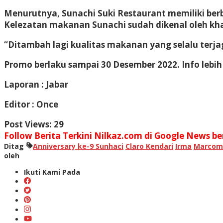
Menurutnya, Sunachi Suki Restaurant memiliki ber
Kelezatan makanan Sunachi sudah dikenal oleh kha
“Ditambah lagi kualitas makanan yang selalu terja
Promo berlaku sampai 30 Desember 2022. Info lebih
Laporan : Jabar
Editor : Once
Post Views:
29
Follow Berita Terkini Nilkaz.com di Google News ber
Ditag
Anniversary ke-9 Sunhaci
Claro Kendari
Irma
Marcom
oleh
Ikuti Kami Pada