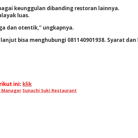
bagai keunggulan dibanding restoran lainnya.
layak luas.
ga dan otentik,” ungkapnya.
 lanjut bisa menghubungi 081140901938. Syarat dan 
ikut ini
:
klik
 Manager
Sunachi Suki Restaurant