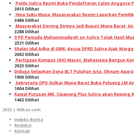
Polda Sultra Resmi Buka Pendaftaran Calon Anggota Po
3813 Dilihat
Hina Suku Muna, Masayarakat Resmi Laporkan Pemilik A
3486 Dilihat
Masyarakat Dorong Dirinya Jadi Bupati Muna Barat, I
3288 Dilihat
9 PD Pemuda Muhammadiyah se-Sultra Tolak Hasil Musw
2321 Dilihat
Shalat Idul Adha di UMK, Ketua DPRD Sultra Ajak Warga
2062 Dilihat
Pertigaan Kampus UHO Macet, Mahasiswa Bangun Kons
2023 Dilihat
Diduga Gelapkan Dana BLT Puluhan Juta, Oknum Aparat 
1900 Dilihat
Sekretaris DPD Golkar Muna Barat Buka Peluang LM Am
1604 Dilihat
Kawal Putusan MK, Cipayung Plus Sultra akan Kepung 
1462 Dilihat
2023 | Nilkaz.com
Indeks Berita
Redaksi
Kontak