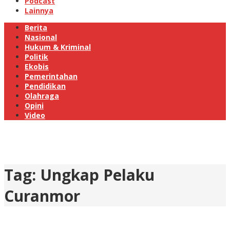
Podcast
Lainnya
Berita
Nasional
Hukum & Kriminal
Politik
Ekobis
Pemerintahan
Pendidikan
Olahraga
Opini
Video
Tag:
Ungkap Pelaku
Curanmor