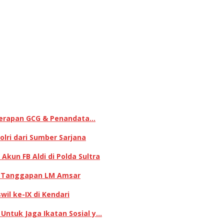
enerapan GCG & Penandata…
lri dari Sumber Sarjana
kun FB Aldi di Polda Sultra
ni Tanggapan LM Amsar
il ke-IX di Kendari
 Untuk Jaga Ikatan Sosial y…