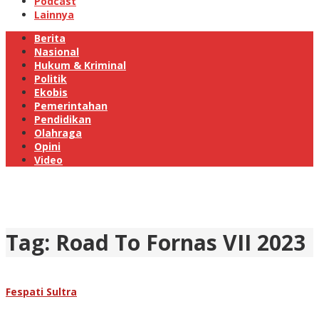
Podcast
Lainnya
Berita
Nasional
Hukum & Kriminal
Politik
Ekobis
Pemerintahan
Pendidikan
Olahraga
Opini
Video
Tag:
Road To Fornas VII 2023
Fespati Sultra