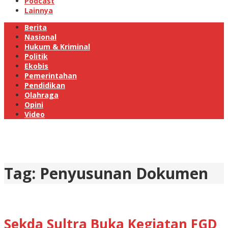
Podcast
Lainnya
Berita
Nasional
Hukum & Kriminal
Politik
Ekobis
Pemerintahan
Pendidikan
Olahraga
Opini
Video
Tag:
Penyusunan Dokumen
Sekda Sultra Buka Kegiatan FGD