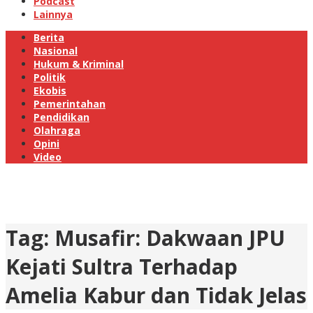
Podcast
Lainnya
Berita
Nasional
Hukum & Kriminal
Politik
Ekobis
Pemerintahan
Pendidikan
Olahraga
Opini
Video
Tag:
Musafir: Dakwaan JPU
Kejati Sultra Terhadap
Amelia Kabur dan Tidak Jelas