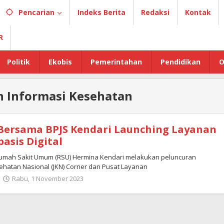
Pencarian
Indeks Berita
Redaksi
Kontak
R
Politik
Ekobis
Pemerintahan
Pendidikan
O
n Informasi Kesehatan
Bersama BPJS Kendari Launching Layanan
asis Digital
Rumah Sakit Umum (RSU) Hermina Kendari melakukan peluncuran
ehatan Nasional (JKN) Corner dan Pusat Layanan
Rabu, 1 November 2023
oleh