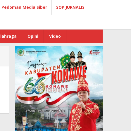
Pedoman Media Siber
SOP JURNALIS
lahraga
Opini
Video