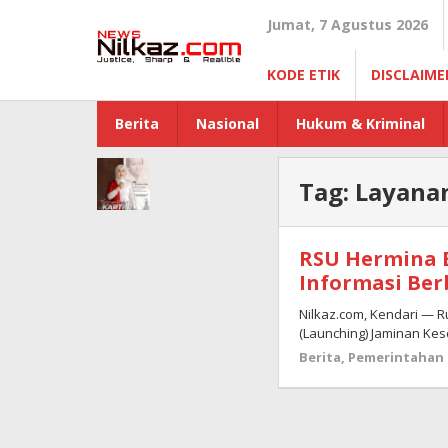
Lewati
Jumat, 7 Agustus 2026
ke
konten
KODE ETIK
DISCLAIME
Berita
Nasional
Hukum & Kriminal
Tag:
Layana
RSU Hermina 
Informasi Berb
Nilkaz.com, Kendari — 
(Launching) Jaminan Kes
Berita
,
Pemerintahan