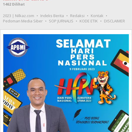
1462 Dilihat
2023 | Nilkaz.com
Indeks Berita
Redaksi
Kontak
Pedoman Media Siber
SOP JURNALIS
KODE ETIK
DISCLAIMER