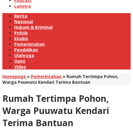
Podcast
Lainnya
Berita
Nasional
Hukum & Kriminal
Politik
Ekobis
Pemerintahan
Pendidikan
Olahraga
Opini
Video
Homepage
»
Pemerintahan
»
Rumah Tertimpa Pohon,
Warga Puuwatu Kendari Terima Bantuan
Rumah Tertimpa Pohon,
Warga Puuwatu Kendari
Terima Bantuan