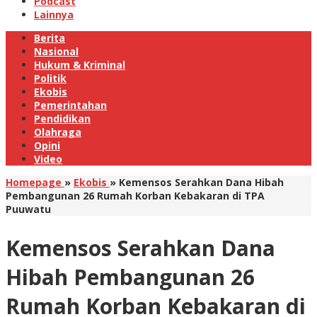
Podcast
Lainnya
Berita
Nasional
Hukum & Kriminal
Politik
Ekobis
Pemerintahan
Pendidikan
Olahraga
Opini
Video
Homepage
»
Ekobis
»
Kemensos Serahkan Dana Hibah
Pembangunan 26 Rumah Korban Kebakaran di TPA
Puuwatu
Kemensos Serahkan Dana
Hibah Pembangunan 26
Rumah Korban Kebakaran di