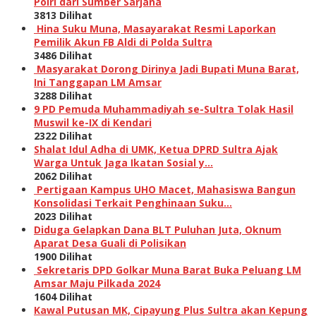
Polri dari Sumber Sarjana
3813 Dilihat
Hina Suku Muna, Masayarakat Resmi Laporkan
Pemilik Akun FB Aldi di Polda Sultra
3486 Dilihat
Masyarakat Dorong Dirinya Jadi Bupati Muna Barat,
Ini Tanggapan LM Amsar
3288 Dilihat
9 PD Pemuda Muhammadiyah se-Sultra Tolak Hasil
Muswil ke-IX di Kendari
2322 Dilihat
Shalat Idul Adha di UMK, Ketua DPRD Sultra Ajak
Warga Untuk Jaga Ikatan Sosial y…
2062 Dilihat
Pertigaan Kampus UHO Macet, Mahasiswa Bangun
Konsolidasi Terkait Penghinaan Suku…
2023 Dilihat
Diduga Gelapkan Dana BLT Puluhan Juta, Oknum
Aparat Desa Guali di Polisikan
1900 Dilihat
Sekretaris DPD Golkar Muna Barat Buka Peluang LM
Amsar Maju Pilkada 2024
1604 Dilihat
Kawal Putusan MK, Cipayung Plus Sultra akan Kepung