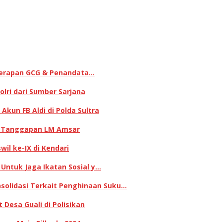
enerapan GCG & Penandata…
lri dari Sumber Sarjana
kun FB Aldi di Polda Sultra
ni Tanggapan LM Amsar
il ke-IX di Kendari
 Untuk Jaga Ikatan Sosial y…
olidasi Terkait Penghinaan Suku…
Desa Guali di Polisikan