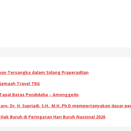
pan Tersangka dalam Sidang Praperadilan
 jamaah Travel TRG
 Tapal Batas Pondidaha – Amonggedo
ro, Dr. H. Supriadi, S.H., M.H.,Ph,D mempertanyakan dasar p
k Buruh di Peringatan Hari Buruh Nasional 2026