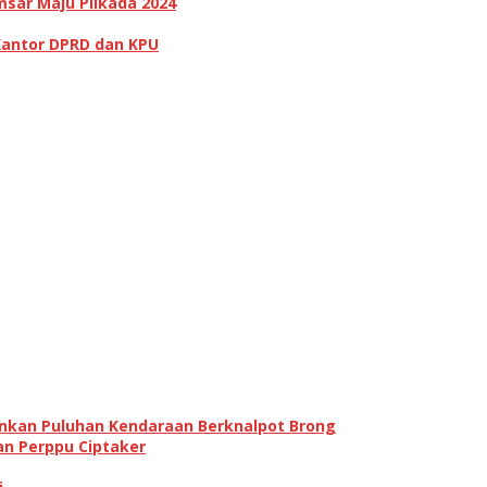
sar Maju Pilkada 2024
Kantor DPRD dan KPU
ankan Puluhan Kendaraan Berknalpot Brong
an Perppu Ciptaker