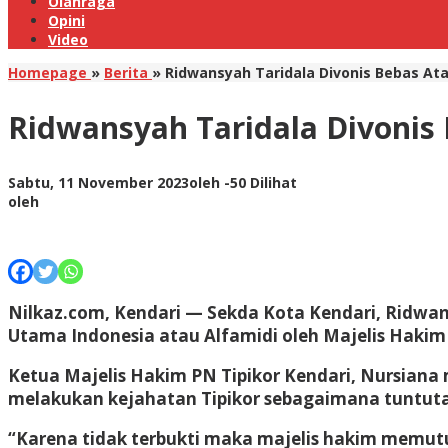
Olahraga
Opini
Video
Homepage
»
Berita
»
Ridwansyah Taridala Divonis Bebas Atas
Ridwansyah Taridala Divonis 
Sabtu, 11 November 2023
oleh
-
50 Dilihat
oleh
Nilkaz.com, Kendari
— Sekda Kota Kendari, Ridwansy
Utama Indonesia atau Alfamidi oleh Majelis Hakim P
Ketua Majelis Hakim PN Tipikor Kendari, Nursiana
melakukan kejahatan Tipikor sebagaimana tuntuta
“Karena tidak terbukti maka majelis hakim memut