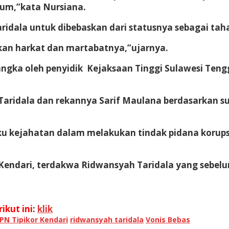
um,”kata Nursiana.
dala untuk dibebaskan dari statusnya sebagai taha
kan harkat dan martabatnya,”ujarnya.
gka oleh penyidik Kejaksaan Tinggi Sulawesi Tenggar
ridala dan rekannya Sarif Maulana berdasarkan sur
 kejahatan dalam melakukan tindak pidana korupsi 
Kendari, terdakwa Ridwansyah Taridala yang sebel
ikut ini
:
klik
PN Tipikor Kendari
ridwansyah taridala
Vonis Bebas