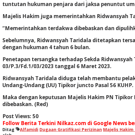
tuntutan hukuman penjara dari jaksa penuntut um
Majelis Hakim juga memerintahkan Ridwansyah Tari
“Memerintahkan terdakwa dibebaskan dan dipulih
Sebelumnya, Ridwansyah Taridala ditetapkan tersan
dengan hukuman 4 tahun 6 bulan.
Penetapan tersangka terhadap Sekda Ridwansyah Ta
03/P.3/Fd.1/03/2023 tanggal 6 Maret 2023.
Ridwansyah Taridala diduga telah membantu pelaku
Undang-Undang (UU) Tipikor juncto Pasal 56 KUHP.
Maka dengan keputusan Majelis Hakim PN Tipikor 
dibebaskan. (Red)
Post Views:
50
Follow Berita Terkini Nilkaz.com di Google News ber
Ditag
Alfamidi
Dugaan Gratifikasi Perizinan
Majelis Hakim 