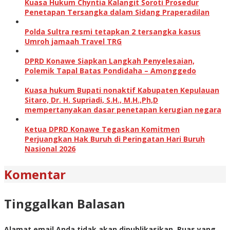
Kuasa Hukum Chyntia Kalangit Soroti Prosedur
Penetapan Tersangka dalam Sidang Praperadilan
Polda Sultra resmi tetapkan 2 tersangka kasus
Umroh jamaah Travel TRG
DPRD Konawe Siapkan Langkah Penyelesaian,
Polemik Tapal Batas Pondidaha – Amonggedo
Kuasa hukum Bupati nonaktif Kabupaten Kepulauan
Sitaro, Dr. H. Supriadi, S.H., M.H.,Ph,D
mempertanyakan dasar penetapan kerugian negara
Ketua DPRD Konawe Tegaskan Komitmen
Perjuangkan Hak Buruh di Peringatan Hari Buruh
Nasional 2026
Komentar
Tinggalkan Balasan
Alamat email Anda tidak akan dipublikasikan.
Ruas yang