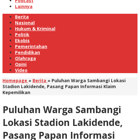
Podcast
Lainnya
Berita
Nasional
Hukum & Kriminal
Politik
Ekobis
Pemerintahan
Pendidikan
Olahraga
Opini
Video
Homepage
»
Berita
»
Puluhan Warga Sambangi Lokasi
Stadion Lakidende, Pasang Papan Informasi Klaim
Kepemilikan
Puluhan Warga Sambangi
Lokasi Stadion Lakidende,
Pasang Papan Informasi