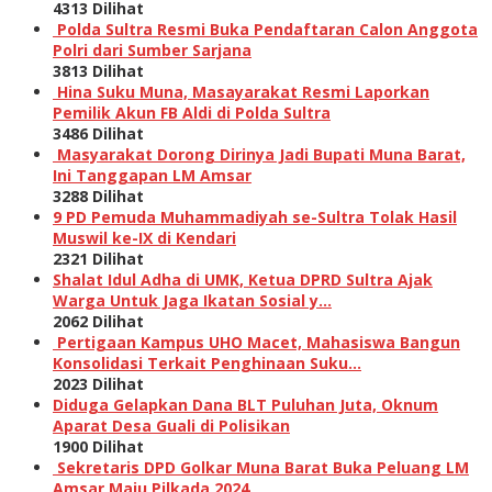
4313 Dilihat
Polda Sultra Resmi Buka Pendaftaran Calon Anggota
Polri dari Sumber Sarjana
3813 Dilihat
Hina Suku Muna, Masayarakat Resmi Laporkan
Pemilik Akun FB Aldi di Polda Sultra
3486 Dilihat
Masyarakat Dorong Dirinya Jadi Bupati Muna Barat,
Ini Tanggapan LM Amsar
3288 Dilihat
9 PD Pemuda Muhammadiyah se-Sultra Tolak Hasil
Muswil ke-IX di Kendari
2321 Dilihat
Shalat Idul Adha di UMK, Ketua DPRD Sultra Ajak
Warga Untuk Jaga Ikatan Sosial y…
2062 Dilihat
Pertigaan Kampus UHO Macet, Mahasiswa Bangun
Konsolidasi Terkait Penghinaan Suku…
2023 Dilihat
Diduga Gelapkan Dana BLT Puluhan Juta, Oknum
Aparat Desa Guali di Polisikan
1900 Dilihat
Sekretaris DPD Golkar Muna Barat Buka Peluang LM
Amsar Maju Pilkada 2024