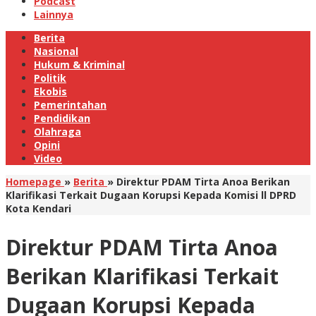
Podcast
Lainnya
Berita
Nasional
Hukum & Kriminal
Politik
Ekobis
Pemerintahan
Pendidikan
Olahraga
Opini
Video
Homepage
»
Berita
»
Direktur PDAM Tirta Anoa Berikan
Klarifikasi Terkait Dugaan Korupsi Kepada Komisi ll DPRD
Kota Kendari
Direktur PDAM Tirta Anoa
Berikan Klarifikasi Terkait
Dugaan Korupsi Kepada