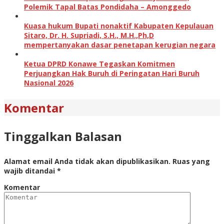
Polemik Tapal Batas Pondidaha – Amonggedo
Kuasa hukum Bupati nonaktif Kabupaten Kepulauan
Sitaro, Dr. H. Supriadi, S.H., M.H.,Ph,D
mempertanyakan dasar penetapan kerugian negara
Ketua DPRD Konawe Tegaskan Komitmen
Perjuangkan Hak Buruh di Peringatan Hari Buruh
Nasional 2026
Komentar
Tinggalkan Balasan
Alamat email Anda tidak akan dipublikasikan.
Ruas yang
wajib ditandai
*
Komentar