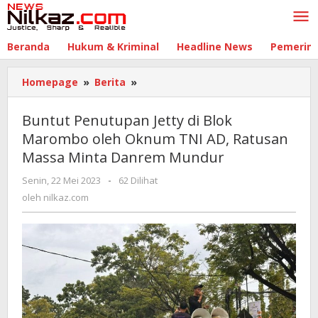
Lewati
ke
konten
Beranda
Hukum & Kriminal
Headline News
Pemerin
Homepage
»
Berita
»
Buntut
Penutupan
Jetty
Buntut Penutupan Jetty di Blok
di
Marombo oleh Oknum TNI AD, Ratusan
Blok
Massa Minta Danrem Mundur
Marombo
oleh
Senin, 22 Mei 2023
oleh
-
62 Dilihat
Oknum
nilkaz.com
oleh
nilkaz.com
TNI
AD,
Ratusan
Massa
Minta
Danrem
Mundur