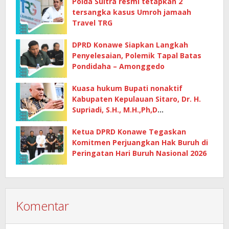
Polda Sultra resmi tetapkan 2
tersangka kasus Umroh jamaah
Travel TRG
DPRD Konawe Siapkan Langkah
Penyelesaian, Polemik Tapal Batas
Pondidaha – Amonggedo
Kuasa hukum Bupati nonaktif
Kabupaten Kepulauan Sitaro, Dr. H.
Supriadi, S.H., M.H.,Ph,D
mempertanyakan dasar penetapan
kerugian negara
Ketua DPRD Konawe Tegaskan
Komitmen Perjuangkan Hak Buruh di
Peringatan Hari Buruh Nasional 2026
Komentar