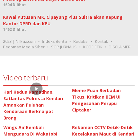
1604 Dilihat
Kawal Putusan MK, Cipayung Plus Sultra akan Kepung
Kantor DPRD dan KPU
1462 Dilihat
2023 | Nilkaz.com
Indeks Berita
Redaksi
Kontak
Pedoman Media Siber
SOP JURNALIS
KODE ETIK
DISCLAIMER
Video terbaru
Meme Puan Berbadan
Hari Kedua Ramadhan,
Tikus, Kritikan BEM UI
Satlantas Polresta Kendari
Pengesahan Perppu
Amankan Puluhan
Ciptaker
Kendaraan Berknalpot
Brong
Wings Air Kembali
Rekaman CCTV Detik-Detik
Mengudara Di Wakatobi
Kecelakaan Maut di Kendari