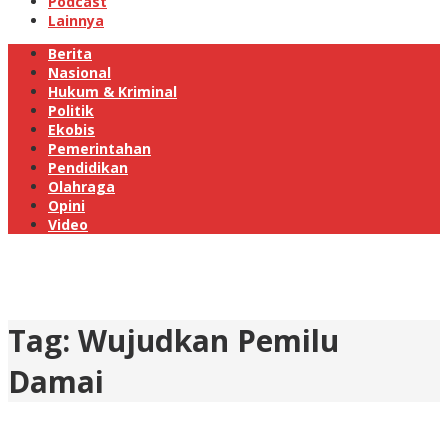
Podcast
Lainnya
Berita
Nasional
Hukum & Kriminal
Politik
Ekobis
Pemerintahan
Pendidikan
Olahraga
Opini
Video
Tag:
Wujudkan Pemilu
Damai