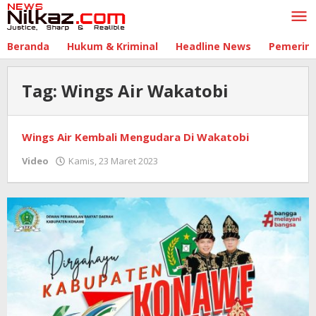
Lewati
ke
konten
Beranda
Hukum & Kriminal
Headline News
Pemerin
Tag:
Wings Air Wakatobi
Wings Air Kembali Mengudara Di Wakatobi
Video
Kamis, 23 Maret 2023
oleh
nilkaz.com