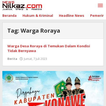
Lewati
ke
konten
Beranda
Hukum & Kriminal
Headline News
Pemerin
Tag:
Warga Roraya
Warga Desa Roraya di Temukan Dalam Kondisi
Tidak Bernyawa
Berita
Jumat, 7 Juli 2023
oleh