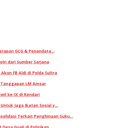
enerapan GCG & Penandata…
lri dari Sumber Sarjana
kun FB Aldi di Polda Sultra
ni Tanggapan LM Amsar
il ke-IX di Kendari
 Untuk Jaga Ikatan Sosial y…
olidasi Terkait Penghinaan Suku…
Desa Guali di Polisikan