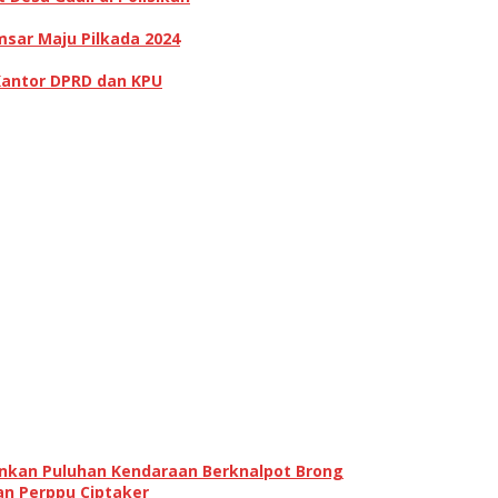
sar Maju Pilkada 2024
Kantor DPRD dan KPU
ankan Puluhan Kendaraan Berknalpot Brong
an Perppu Ciptaker