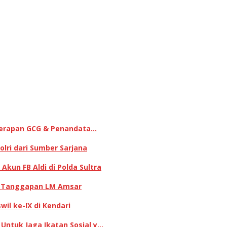
enerapan GCG & Penandata…
lri dari Sumber Sarjana
kun FB Aldi di Polda Sultra
ni Tanggapan LM Amsar
il ke-IX di Kendari
 Untuk Jaga Ikatan Sosial y…