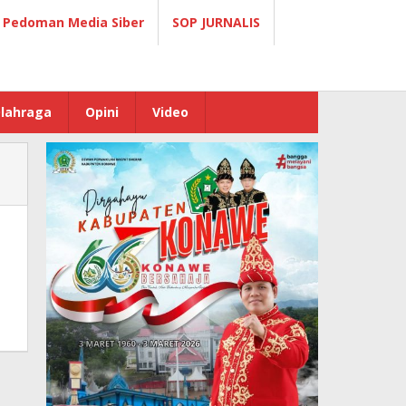
Pedoman Media Siber
SOP JURNALIS
lahraga
Opini
Video