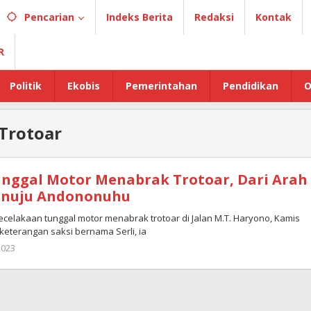
Pencarian
Indeks Berita
Redaksi
Kontak
R
Politik
Ekobis
Pemerintahan
Pendidikan
O
Trotoar
nggal Motor Menabrak Trotoar, Dari Arah
enuju Andononuhu
ecelakaan tunggal motor menabrak trotoar di Jalan M.T. Haryono, Kamis
 keterangan saksi bernama Serli, ia
2023
oleh