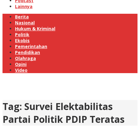
Podcast
Lainnya
Berita
Nasional
Hukum & Kriminal
Politik
Ekobis
Pemerintahan
Pendidikan
Olahraga
Opini
Video
Tag:
Survei Elektabilitas
Partai Politik PDIP Teratas