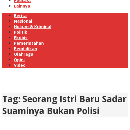
Podcast
Lainnya
Berita
Nasional
Hukum & Kriminal
Politik
Ekobis
Pemerintahan
Pendidikan
Olahraga
Opini
Video
Tag:
Seorang Istri Baru Sadar
Suaminya Bukan Polisi