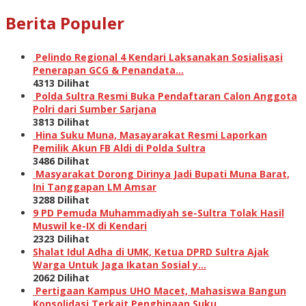
Berita Populer
Pelindo Regional 4 Kendari Laksanakan Sosialisasi
Penerapan GCG & Penandata…
4313 Dilihat
Polda Sultra Resmi Buka Pendaftaran Calon Anggota
Polri dari Sumber Sarjana
3813 Dilihat
Hina Suku Muna, Masayarakat Resmi Laporkan
Pemilik Akun FB Aldi di Polda Sultra
3486 Dilihat
Masyarakat Dorong Dirinya Jadi Bupati Muna Barat,
Ini Tanggapan LM Amsar
3288 Dilihat
9 PD Pemuda Muhammadiyah se-Sultra Tolak Hasil
Muswil ke-IX di Kendari
2323 Dilihat
Shalat Idul Adha di UMK, Ketua DPRD Sultra Ajak
Warga Untuk Jaga Ikatan Sosial y…
2062 Dilihat
Pertigaan Kampus UHO Macet, Mahasiswa Bangun
Konsolidasi Terkait Penghinaan Suku…