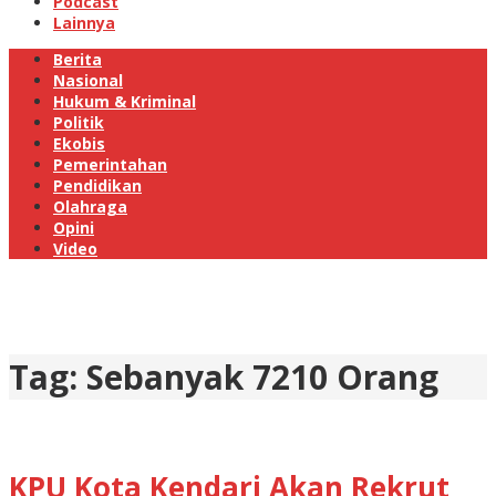
Podcast
Lainnya
Berita
Nasional
Hukum & Kriminal
Politik
Ekobis
Pemerintahan
Pendidikan
Olahraga
Opini
Video
Tag:
Sebanyak 7210 Orang
KPU Kota Kendari Akan Rekrut