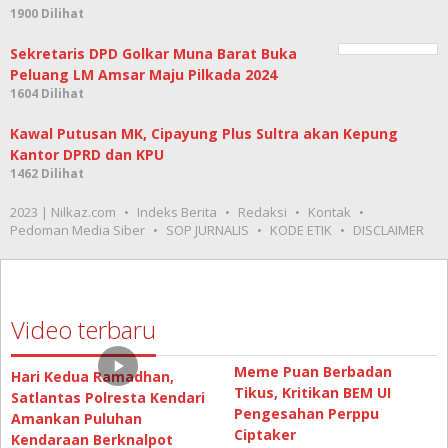
1900 Dilihat
Sekretaris DPD Golkar Muna Barat Buka
Peluang LM Amsar Maju Pilkada 2024
1604 Dilihat
Kawal Putusan MK, Cipayung Plus Sultra akan Kepung
Kantor DPRD dan KPU
1462 Dilihat
2023 | Nilkaz.com
Indeks Berita
Redaksi
Kontak
Pedoman Media Siber
SOP JURNALIS
KODE ETIK
DISCLAIMER
Video terbaru
Meme Puan Berbadan
Hari Kedua Ramadhan,
Tikus, Kritikan BEM UI
Satlantas Polresta Kendari
Pengesahan Perppu
Amankan Puluhan
Ciptaker
Kendaraan Berknalpot