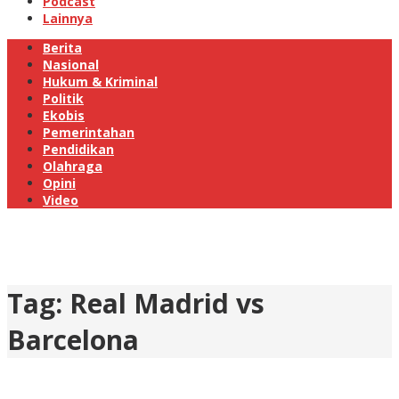
Podcast
Lainnya
Berita
Nasional
Hukum & Kriminal
Politik
Ekobis
Pemerintahan
Pendidikan
Olahraga
Opini
Video
Tag:
Real Madrid vs
Barcelona