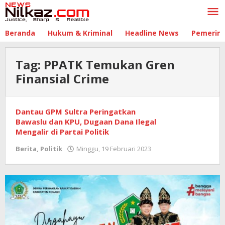
Lewati
ke
konten
Beranda
Hukum & Kriminal
Headline News
Pemerin
Tag:
PPATK Temukan Gren
Finansial Crime
Dantau GPM Sultra Peringatkan
Bawaslu dan KPU, Dugaan Dana Ilegal
Mengalir di Partai Politik
Berita
,
Politik
Minggu, 19 Februari 2023
oleh
nilkaz.com