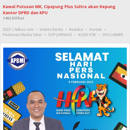
Kawal Putusan MK, Cipayung Plus Sultra akan Kepung
Kantor DPRD dan KPU
1462 Dilihat
2023 | Nilkaz.com
Indeks Berita
Redaksi
Kontak
Pedoman Media Siber
SOP JURNALIS
KODE ETIK
DISCLAIMER