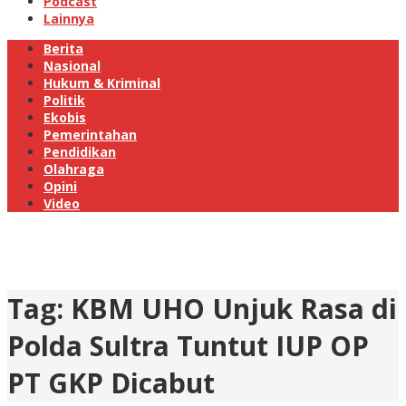
Podcast
Lainnya
Berita
Nasional
Hukum & Kriminal
Politik
Ekobis
Pemerintahan
Pendidikan
Olahraga
Opini
Video
Tag:
KBM UHO Unjuk Rasa di
Polda Sultra Tuntut IUP OP
PT GKP Dicabut