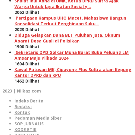
Shalat Idul Adha di UMK, Ketua DPRD Sultra Ajak
Warga Untuk Jaga Ikatan Sosial y…
2062 Dilihat
Pertigaan Kampus UHO Macet, Mahasiswa Bangun
Konsolidasi Terkait Penghinaan Suku…
2023 Dilihat
Diduga Gelapkan Dana BLT Puluhan Juta, Oknum
Aparat Desa Guali di Polisikan
1900 Dilihat
Sekretaris DPD Golkar Muna Barat Buka Peluang LM
Amsar Maju Pilkada 2024
1604 Dilihat
Kawal Putusan MK, Cipayung Plus Sultra akan Kepung
Kantor DPRD dan KPU
1462 Dilihat
2023 | Nilkaz.com
Indeks Berita
Redaksi
Kontak
Pedoman Media Siber
SOP JURNALIS
KODE ETIK