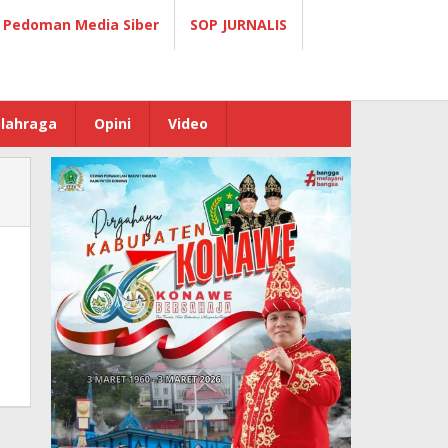
Pedoman Media Siber
SOP JURNALIS
lahraga
Opini
Video