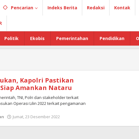
Pencarian
Indeks Berita
Redaksi
Kontak
R
Politik
Ekobis
Pemerintahan
Pendidikan
O
sukan, Kapolri Pastikan
k Siap Amankan Nataru
erintah, TNI, Polri dan stakeholder terkait
sukan Operasi Lilin 2022 terkait pengamanan
an
Jumat, 23 Desember 2022
oleh