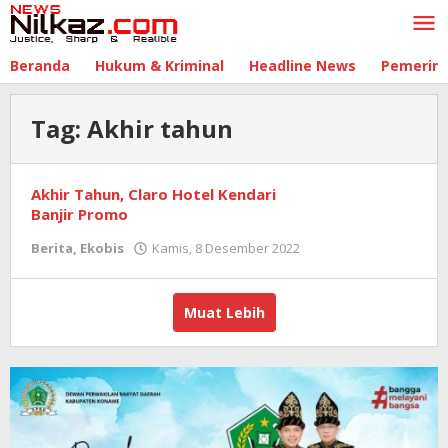
Lewati
ke
konten
Beranda
Hukum & Kriminal
Headline News
Pemerin
Tag:
Akhir tahun
Akhir Tahun, Claro Hotel Kendari
Banjir Promo
Berita
,
Ekobis
Kamis, 8 Desember 2022
oleh
Muat Lebih