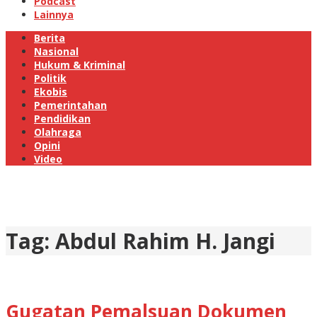
Podcast
Lainnya
Berita
Nasional
Hukum & Kriminal
Politik
Ekobis
Pemerintahan
Pendidikan
Olahraga
Opini
Video
Tag:
Abdul Rahim H. Jangi
Gugatan Pemalsuan Dokumen