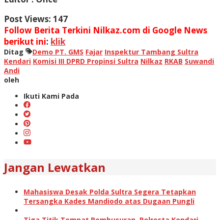
Post Views:
147
Follow Berita Terkini Nilkaz.com di Google News
berikut ini
:
klik
Ditag
Demo PT. GMS
Fajar
Inspektur Tambang Sultra
Kendari
Komisi III DPRD Propinsi Sultra
Nilkaz
RKAB
Suwandi
Andi
oleh
Ikuti Kami Pada
Jangan Lewatkan
Mahasiswa Desak Polda Sultra Segera Tetapkan
Tersangka Kades Mandiodo atas Dugaan Pungli
Tiga Titik Tempat Pembusuran, Polresta Kendari